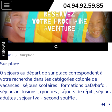
04.94.92.59.85
Toggle
navigation
FAVORIS
Accueil
Sur place
Sur place
0 séjours au départ de sur place correspondent à
votre recherche dans les catégories
colonie de
vacances
,
séjours scolaires
,
formations bafa/bafd
,
séjours inclusions
,
groupes
,
séjours de répit
,
séjours
adultes
,
séjour lva - second souffle
.