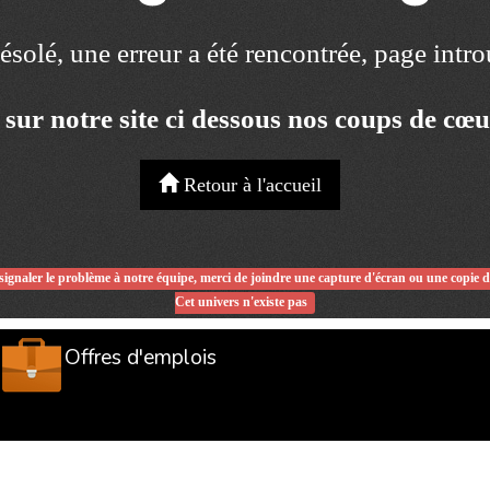
solé, une erreur a été rencontrée, page intr
 sur notre site ci dessous nos coups de cœ
Retour à l'accueil
signaler le problème à notre équipe, merci de joindre une capture d'écran ou une copie 
Cet univers n'existe pas
Offres d'emplois