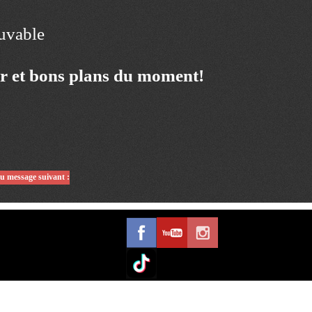
ouvable
ur et bons plans du moment!
du message suivant :