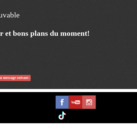
ouvable
ur et bons plans du moment!
du message suivant :