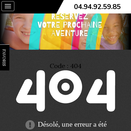
04.94.92.59.85
Toggle
navigation
FAVORIS
Code : 404
Désolé, une erreur a été