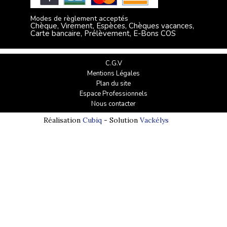
Modes de règlement acceptés
Chèque, Virement, Espèces, Chèques vacances,
Carte bancaire, Prélèvement, E-Bons COS
C.G.V
Mentions Légales
Plan du site
Espace Professionnels
Nous contacter
Réalisation
Cubiq
- Solution
Vackélys