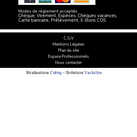
Modes de règlement acceptés
Chèque, Virement, Espèces, Chèques vacances,
Carte bancaire, Prélèvement, E-Bons COS
C.G.V
Mentions Légales
Plan du site
Espace Professionnels
Nous contacter
Réalisation
Cubiq
- Solution
Vackélys