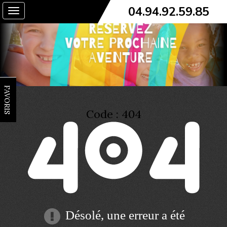
04.94.92.59.85
Toggle
navigation
FAVORIS
Code : 404
Désolé, une erreur a été