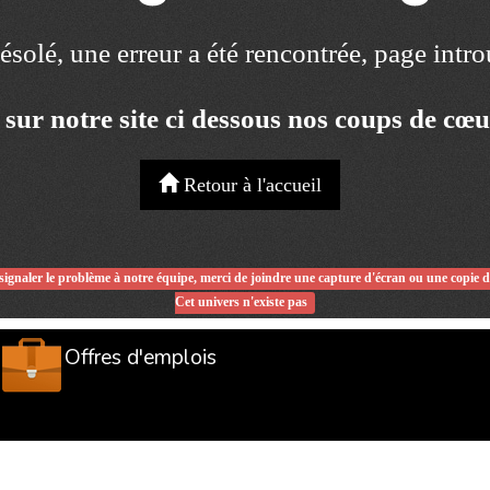
solé, une erreur a été rencontrée, page intr
 sur notre site ci dessous nos coups de cœ
Retour à l'accueil
signaler le problème à notre équipe, merci de joindre une capture d'écran ou une copie 
Cet univers n'existe pas
Offres d'emplois