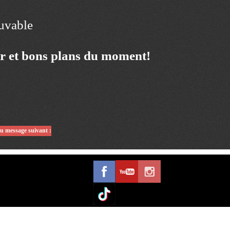
ouvable
ur et bons plans du moment!
du message suivant :