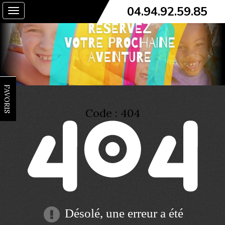
04.94.92.59.85
Toggle
navigation
FAVORIS
Code : 404
Désolé, une erreur a été