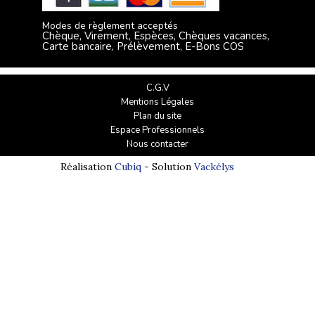
Modes de règlement acceptés
Chèque, Virement, Espèces, Chèques vacances,
Carte bancaire, Prélèvement, E-Bons COS
C.G.V
Mentions Légales
Plan du site
Espace Professionnels
Nous contacter
Réalisation
Cubiq
- Solution
Vackélys