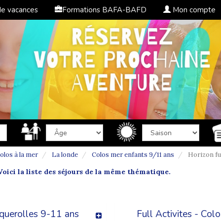
de vacances
Formations BAFA-BAFD
Mon compte
olos à la mer
La londe
Colos mer enfants 9/11 ans
Horizon fu
oici la liste des séjours de la même thématique.
querolles 9-11 ans
Full Activites - Co