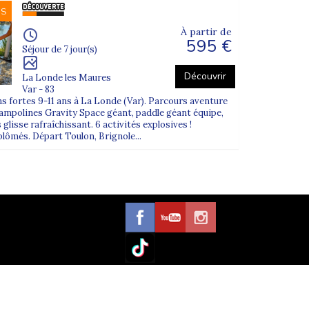
NS
À partir de
595 €
Séjour de 7 jour(s)
Découvrir
La Londe les Maures
Var - 83
ons fortes 9-11 ans à La Londe (Var). Parcours aventure
rampolines Gravity Space géant, paddle géant équipe,
s glisse rafraîchissant. 6 activités explosives !
ômés. Départ Toulon, Brignole...