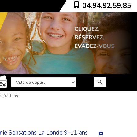
04.94.92.59.85
n 9/11ans
lonie Sensations La Londe 9-11 ans