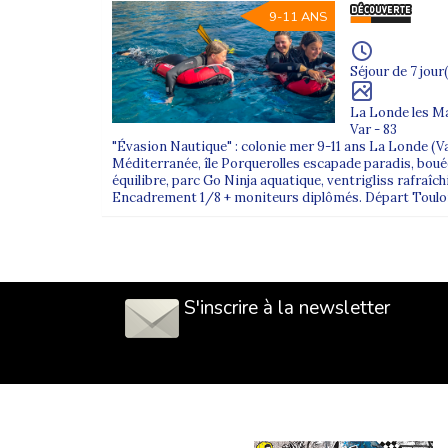
9-11 ANS
Séjour de 7 jour(
La Londe les M
Var - 83
"Évasion Nautique" : colonie mer 9-11 ans La Londe (V
Méditerranée, île Porquerolles escapade paradis, boué
équilibre, parc Go Ninja aquatique, ventrigliss rafraîch
Encadrement 1/8 + moniteurs diplômés. Départ Toulon, 
S'inscrire à la newsletter