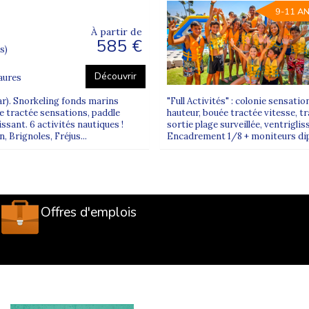
9-11 A
À partir de
585 €
s)
Découvrir
aures
ar). Snorkeling fonds marins
"Full Activités" : colonie sensati
e tractée sensations, paddle
hauteur, bouée tractée vitesse, t
issant. 6 activités nautiques !
sortie plage surveillée, ventriglis
Brignoles, Fréjus...
Encadrement 1/8 + moniteurs dipl
Offres d'emplois