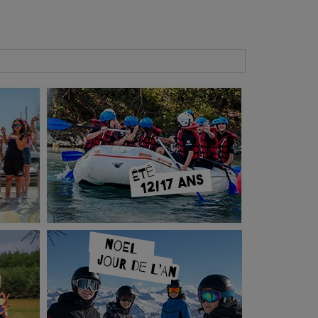
e sécurité et du
projet éducatif de l’Odel
.