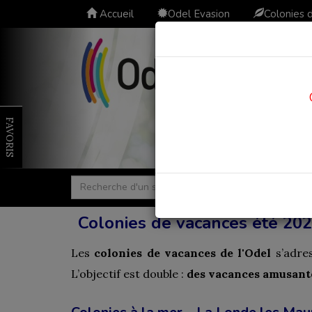
Accueil
Odel Evasion
Colonies 
FAVORIS
Colonies de vacances été 202
Les
colonies de vacances de l'Odel
s’adre
L’objectif est double :
des vacances amusante