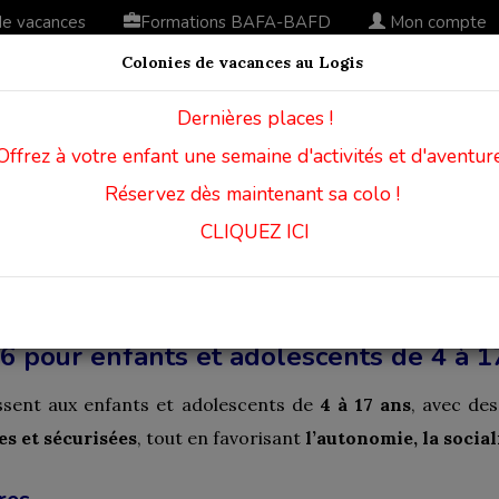
de vacances
Formations BAFA-BAFD
Mon compte
Colonies de vacances au Logis
Dernières places !
Offrez à votre enfant une semaine d'activités et d'aventure
Réservez dès maintenant sa colo !
CLIQUEZ ICI
6 pour enfants et adolescents de 4 à 1
ssent aux enfants et adolescents de
4 à 17 ans
, avec de
s et sécurisées
, tout en favorisant
l’autonomie, la socia