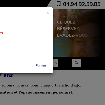
04.94.92.59.85
×
s.
Fermer
7 ans
s séjours pensés pour chaque tranche d’âge.
lisation et l’épanouissement personnel
.