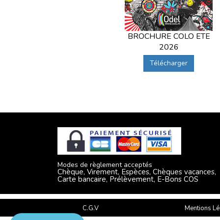
BROCHURE COLO ETE
2026
Télécharger
Modes de règlement acceptés
Chèque, Virement, Espèces, Chèques vacances,
Carte bancaire, Prélèvement, E-Bons COS
C.G.V
Mentions Lé