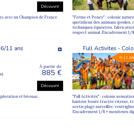
Découvrir
oto avec un Champion de France
"Ferme et Poney" : colonie nature
quotidiens des animaux (poules, c
techniques équestres, fabrication
respect animal. Encadrement 1/8. 
 6/11 ans
Full Activites - Co
9-11 A
À partir de
885 €
s)
Découvrir
ploration et bivouac.
"Full Activités" : colonie sensati
hauteur, bouée tractée vitesse, t
sortie plage surveillée, ventriglis
Encadrement 1/8 + moniteurs dipl