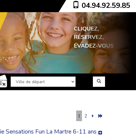
04.94.92.59.85
1
2
ie Sensations Fun La Martre 6-11 ans