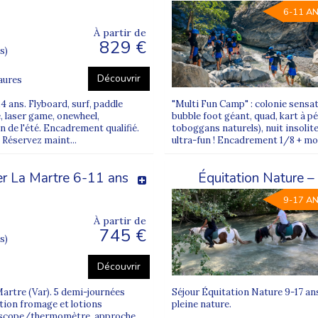
6-11 A
À partir de
829 €
s)
Découvrir
aures
4 ans. Flyboard, surf, paddle
"Multi Fun Camp" : colonie sensat
, laser game, onewheel,
bubble foot géant, quad, kart à p
un de l'été. Encadrement qualifié.
toboggans naturels), nuit insolite
 Réservez maint...
ultra-fun ! Encadrement 1/8 + mo
er La Martre 6-11 ans
Équitation Nature –
9-17 A
À partir de
745 €
s)
Découvrir
Martre (Var). 5 demi-journées
Séjour Équitation Nature 9-17 an
ation fromage et lotions
pleine nature.
hoscope/thermomètre, approche