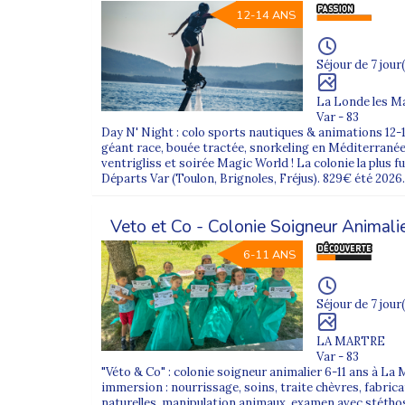
12-14 ANS
Séjour de 7 jour(
La Londe les M
Var - 83
Day N' Night : colo sports nautiques & animations 12-1
géant race, bouée tractée, snorkeling en Méditerranée
ventrigliss et soirée Magic World ! La colonie la plus f
Départs Var (Toulon, Brignoles, Fréjus). 829€ été 2026.
Veto et Co - Colonie Soigneur Animali
6-11 ANS
Séjour de 7 jour(
LA MARTRE
Var - 83
"Véto & Co" : colonie soigneur animalier 6-11 ans à La 
immersion : nourrissage, soins, traite chèvres, fabric
naturelles, manipulation animaux, examen avec stét