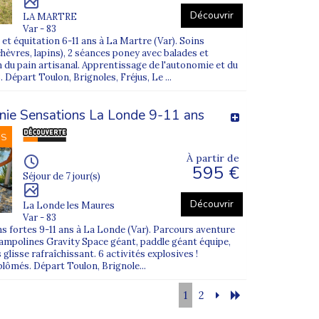
Découvrir
LA MARTRE
Var - 83
 et équitation 6-11 ans à La Martre (Var). Soins
hèvres, lapins), 2 séances poney avec balades et
 du pain artisanal. Apprentissage de l'autonomie et du
Départ Toulon, Brignoles, Fréjus, Le ...
lonie Sensations La Londe 9-11 ans
NS
À partir de
595 €
Séjour de 7 jour(s)
Découvrir
La Londe les Maures
Var - 83
ons fortes 9-11 ans à La Londe (Var). Parcours aventure
rampolines Gravity Space géant, paddle géant équipe,
s glisse rafraîchissant. 6 activités explosives !
ômés. Départ Toulon, Brignole...
1
2