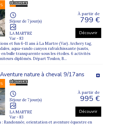
NS
À partir de
799 €
Séjour de 7 jour(s)
Découvrir
LA MARTRE
Var - 83
ions et fun 6-11 ans à La Martre (Var). Archery tag,
édales, aqua-rando canyon rafraîchissante (sauts,
 en bulle transparente sous les étoiles. 6 activités
niteurs diplômés. Départ Toulon, B...
 Aventure nature à cheval 9/17ans
NS
À partir de
995 €
Séjour de 7 jour(s)
Découvrir
LA MARTRE
Var - 83
s : Randonnée, orientation et aventure équestre en