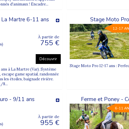
nnés d'animaux ! Encadre...
e La Martre 6-11 ans
Stage Moto Pro 
12-17 A
À partir de
755 €
s)
Découvrir
Stage Moto Pro 12-17 ans : Perf
1 ans à La Martre (Var). Système
nt, escape game spatial, randonnée
s les étoiles, baignade rivière.
/8...
uro - 9/11 ans
Ferme et Poney - C
6-11 A
À partir de
955 €
s)