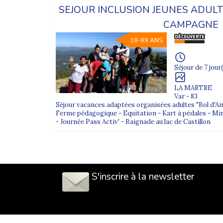
SEJOUR INCLUSION JEUNES ADULTE
CAMPAGNE
18-99 ANS
Séjour de 7 jour(
LA MARTRE
Var - 83
Séjour vacances adaptées organisées adultes "Bol d'Air
Ferme pédagogique - Equitation - Kart à pédales - Mini
- Journée Pass Activ' - Baignade au lac de Castillon
S'inscrire à la newsletter