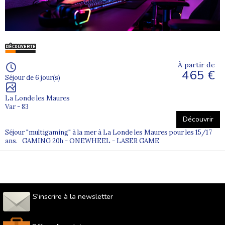
À partir de
465 €
Séjour de 6 jour(s)
La Londe les Maures
Var - 83
Découvrir
Séjour "multigaming" à la mer à La Londe les Maures pour les 15/17
ans. GAMING 20h - ONEWHEEL - LASER GAME
S'inscrire à la newsletter