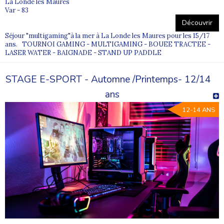
La Londe les Maures
Var - 83
Découvrir
Séjour "multigaming"à la mer à La Londe les Maures pour les 15/17
ans. TOURNOI GAMING - MULTIGAMING - BOUEE TRACTEE -
LASER WATER - BAIGNADE - STAND UP PADDLE
STAGE E-SPORT - Automne /Printemps- 12/14
ans
12-14 ANS