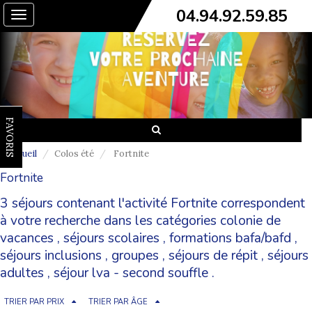
04.94.92.59.85
Toggle
navigation
FAVORIS
Accueil
Colos été
Fortnite
Fortnite
3 séjours contenant l'activité Fortnite correspondent
à votre recherche dans les catégories
colonie de
vacances
,
séjours scolaires
,
formations bafa/bafd
,
séjours inclusions
,
groupes
,
séjours de répit
,
séjours
adultes
,
séjour lva - second souffle
.
TRIER PAR PRIX
TRIER PAR ÂGE