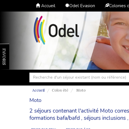
Accueil
Odel Evasion
Colonies 
FAVORIS
Accueil
Colos été
Moto
Moto
2 séjours contenant l'activité Moto corr
formations bafa/bafd
,
séjours inclusions