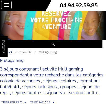
04.94.92.59.85
Toggle
navigation
FAVORIS
Accueil
Colos été
Multigaming
Multigaming
3 séjours contenant l'activité Multigaming
correspondent à votre recherche dans les catégories
colonie de vacances
,
séjours scolaires
,
formations
bafa/bafd
,
séjours inclusions
,
groupes
,
séjours de
répit
,
séjours adultes
,
séjour lva - second souffle
.
TRIER PAR PRIX
TRIER PAR ÂGE