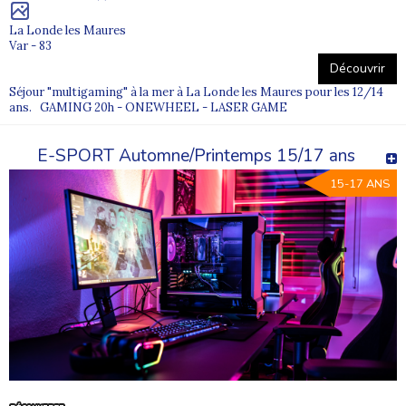
La Londe les Maures
Var - 83
Découvrir
Séjour "multigaming" à la mer à La Londe les Maures pour les 12/14
ans. GAMING 20h - ONEWHEEL - LASER GAME
E-SPORT Automne/Printemps 15/17 ans
15-17 ANS