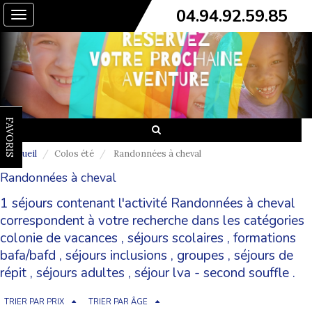
04.94.92.59.85
Toggle
navigation
FAVORIS
Accueil
Colos été
Randonnées à cheval
Randonnées à cheval
1 séjours contenant l'activité Randonnées à cheval
correspondent à votre recherche dans les catégories
colonie de vacances
,
séjours scolaires
,
formations
bafa/bafd
,
séjours inclusions
,
groupes
,
séjours de
répit
,
séjours adultes
,
séjour lva - second souffle
.
TRIER PAR PRIX
TRIER PAR ÂGE