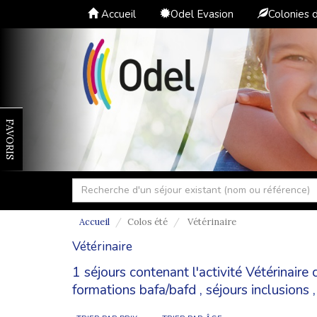
Accueil
Odel Evasion
Colonies 
FAVORIS
Accueil
Colos été
Vétérinaire
Vétérinaire
1 séjours contenant l'activité Vétérinair
formations bafa/bafd
,
séjours inclusions