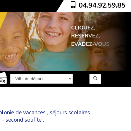
04.94.92.59.85
olonie de vacances
,
séjours scolaires
,
a - second souffle
.