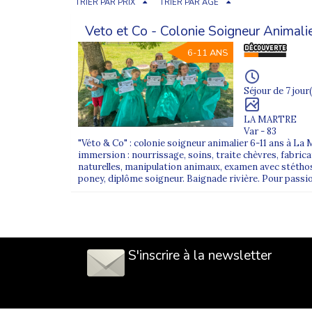
TRIER PAR PRIX
TRIER PAR ÂGE
Veto et Co - Colonie Soigneur Animali
6-11 ANS
Séjour de 7 jour(
LA MARTRE
Var - 83
"Véto & Co" : colonie soigneur animalier 6-11 ans à La 
immersion : nourrissage, soins, traite chèvres, fabric
naturelles, manipulation animaux, examen avec stét
poney, diplôme soigneur. Baignade rivière. Pour passio
S'inscrire à la newsletter