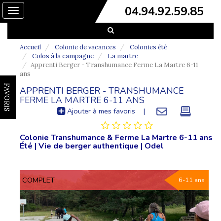
04.94.92.59.85
Toggle
navigation
Accueil
Colonie de vacances
Colonies été
Colos à la campagne
La martre
Apprenti Berger - Transhumance Ferme La Martre 6-11
ans
FAVORIS
APPRENTI BERGER - TRANSHUMANCE
FERME LA MARTRE 6-11 ANS
Ajouter à mes favoris
|
Colonie Transhumance & Ferme La Martre 6-11 ans
Été | Vie de berger authentique | Odel
COMPLET
6-11 ans