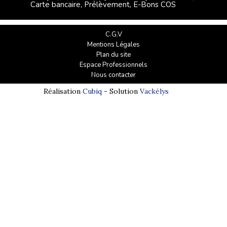
Carte bancaire, Prélèvement, E-Bons COS
C.G.V
Mentions Légales
Plan du site
Espace Professionnels
Nous contacter
Réalisation
Cubiq
- Solution
Vackélys