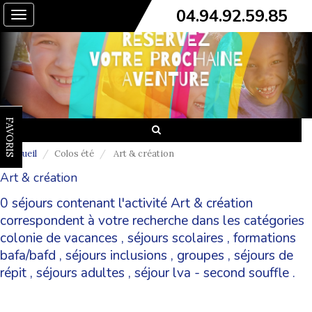
04.94.92.59.85
Toggle
navigation
FAVORIS
Accueil
Colos été
Art & création
Art & création
0 séjours contenant l'activité Art & création
correspondent à votre recherche dans les catégories
colonie de vacances
,
séjours scolaires
,
formations
bafa/bafd
,
séjours inclusions
,
groupes
,
séjours de
répit
,
séjours adultes
,
séjour lva - second souffle
.