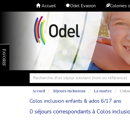
Accueil
Odel Evasion
Colonies 
FAVORIS
Accueil
Séjours inclusions
La martre
Colos
Colos inclusion enfants & ados 6/17 ans
0 séjours correspondants à Colos inclusi