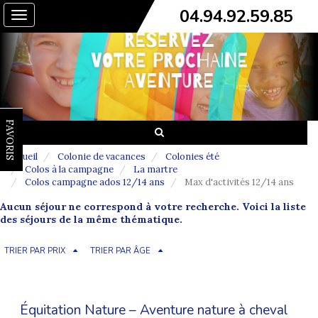
04.94.92.59.85
Toggle
navigation
FAVORIS
Accueil
Colonie de vacances
Colonies été
Colos à la campagne
La martre
Colos campagne ados 12/14 ans
Max d'activités 12/14 ans
Aucun séjour ne correspond à votre recherche. Voici la liste
des séjours de la même thématique.
TRIER PAR PRIX
TRIER PAR ÂGE
Équitation Nature – Aventure nature à cheval