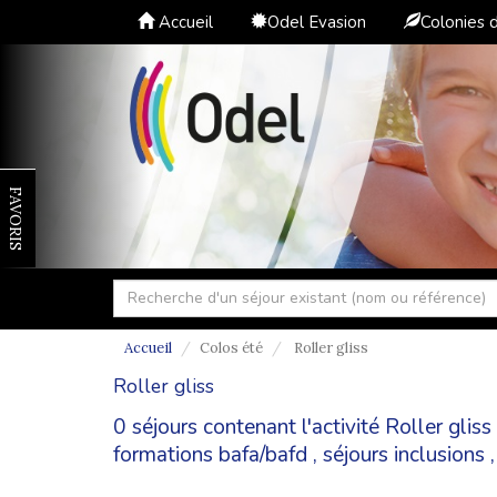
Accueil
Odel Evasion
Colonies 
FAVORIS
Accueil
Colos été
Roller gliss
Roller gliss
0 séjours contenant l'activité Roller gli
formations bafa/bafd
,
séjours inclusions