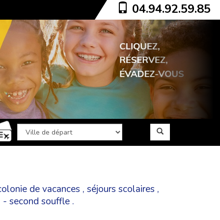
04.94.92.59.85
colonie de vacances
,
séjours scolaires
,
a - second souffle
.