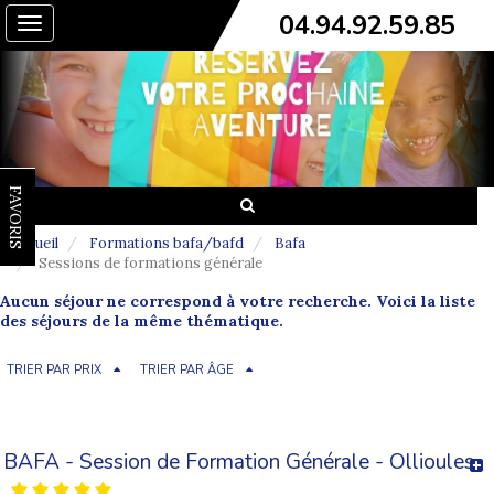
04.94.92.59.85
Toggle
navigation
FAVORIS
Accueil
Formations bafa/bafd
Bafa
Sessions de formations générale
Aucun séjour ne correspond à votre recherche. Voici la liste
des séjours de la même thématique.
TRIER PAR PRIX
TRIER PAR ÂGE
BAFA - Session de Formation Générale - Ollioules