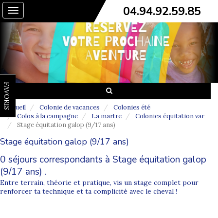
04.94.92.59.85
Toggle
navigation
FAVORIS
Accueil
Colonie de vacances
Colonies été
Colos à la campagne
La martre
Colonies équitation var
Stage équitation galop (9/17 ans)
Stage équitation galop (9/17 ans)
0 séjours correspondants à Stage équitation galop
(9/17 ans) .
Entre terrain, théorie et pratique, vis un stage complet pour
renforcer ta technique et ta complicité avec le cheval !