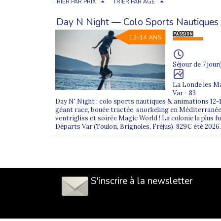
TRIER PAR PRIX
TRIER PAR ÂGE
Day N Night — Colo Sports Nautiques
12-14 ANS
Séjour de 7 jour(
La Londe les M
Var - 83
Day N' Night : colo sports nautiques & animations 12-1
géant race, bouée tractée, snorkeling en Méditerranée
ventrigliss et soirée Magic World ! La colonie la plus f
Départs Var (Toulon, Brignoles, Fréjus). 829€ été 2026.
S'inscrire à la newsletter