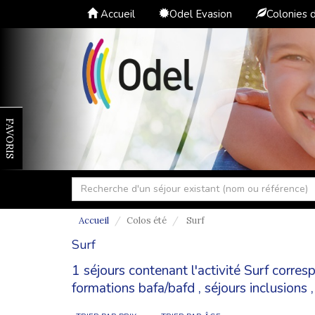
Accueil
Odel Evasion
Colonies 
FAVORIS
Accueil
Colos été
Surf
Surf
1 séjours contenant l'activité Surf corre
formations bafa/bafd
,
séjours inclusions