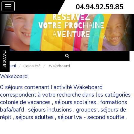
04.94.92.59.85
Toggle
navigation
FAVORIS
Accueil
Colos été
Wakeboard
Wakeboard
0 séjours contenant l'activité Wakeboard
correspondent à votre recherche dans les catégories
colonie de vacances
,
séjours scolaires
,
formations
bafa/bafd
,
séjours inclusions
,
groupes
,
séjours de
répit
,
séjours adultes
,
séjour lva - second souffle
.