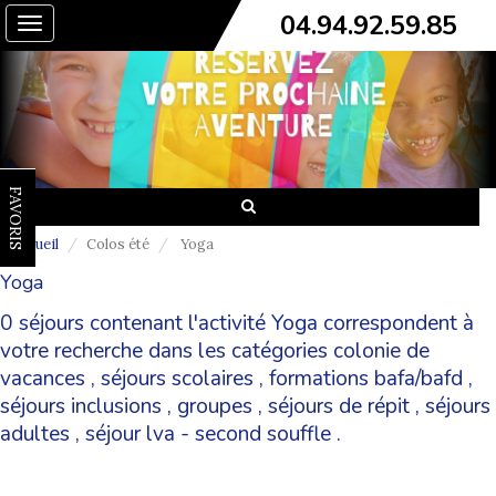
04.94.92.59.85
Toggle
navigation
FAVORIS
Accueil
Colos été
Yoga
Yoga
0 séjours contenant l'activité Yoga correspondent à
votre recherche dans les catégories
colonie de
vacances
,
séjours scolaires
,
formations bafa/bafd
,
séjours inclusions
,
groupes
,
séjours de répit
,
séjours
adultes
,
séjour lva - second souffle
.